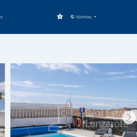
to
Idiomas
0