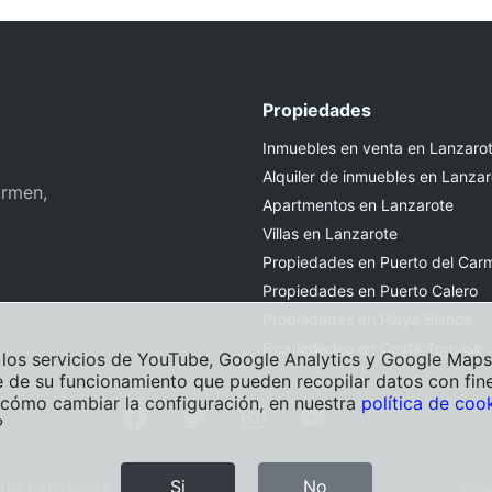
Propiedades
Inmuebles en venta en Lanzaro
Alquiler de inmuebles en Lanzar
armen,
Apartmentos en Lanzarote
Villas en Lanzarote
Propiedades en Puerto del Car
Propiedades en Puerto Calero
Propiedades en Playa Blanca
Propiedades en Costa Teguise
los servicios de YouTube, Google Analytics y Google Maps. 
 de su funcionamiento que pueden recopilar datos con fine
 cómo cambiar la configuración, en nuestra
política de coo
?
Si
No
ate Lanzarote
Dis