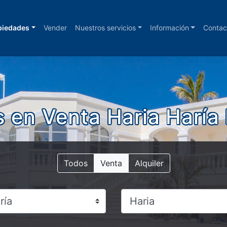
piedades
Vender
Nuestros servicios
Información
Contac
 en Venta Haria Haría
Todos
Venta
Alquiler