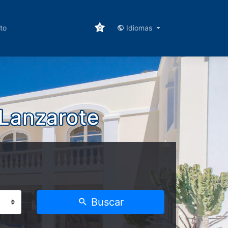
to
Idiomas
0
 Lanzarote
Buscar