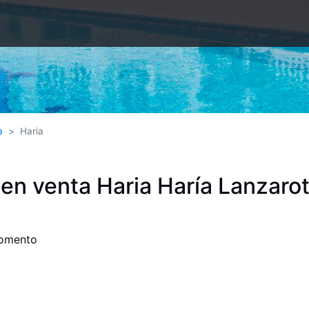
a
Haria
en venta Haria Haría Lanzaro
momento