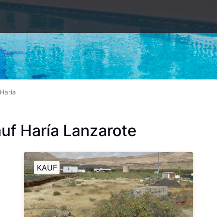
Haría
uf Haría Lanzarote
KAUF