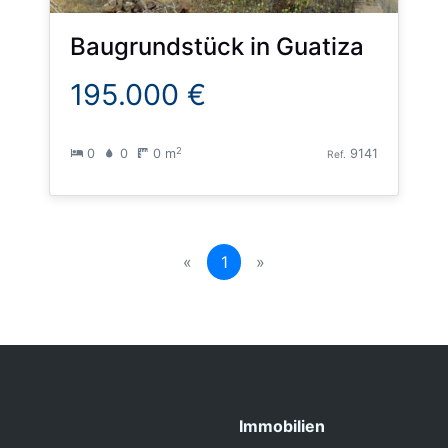
Baugrundstück
in
Guatiza
195.000 €
2
0
0
0 m
9141
Ref.
(current)
«
1
»
Immobilien